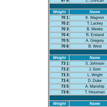
67 6
C. Duncan
Weight
Name
70 1
K. Wagnon
70 2
T. Lackey
70 3
B. Weeks
70 4
R. Ersland
70 5
A. Gregory
70 6
B. West
Weight
Name
73 1
S. Johnson
73 2
J. Goin
73 3
L. Wright
73 4
D. Duke
73 5
A. Manship
73 6
T. Hessman
Weight
Name