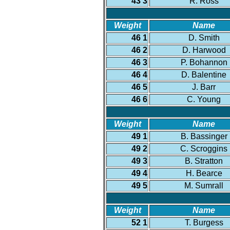
43 3
R. Ross
Weight
Name
46 1
D. Smith
46 2
D. Harwood
46 3
P. Bohannon
46 4
D. Balentine
46 5
J. Barr
46 6
C. Young
Weight
Name
49 1
B. Bassinger
49 2
C. Scroggins
49 3
B. Stratton
49 4
H. Bearce
49 5
M. Sumrall
Weight
Name
52 1
T. Burgess