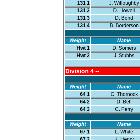
131 1
J. Willoughby
131 2
D. Howell
131 3
D. Bond
131 4
B. Borderson
Weight
Name
Hwt 1
D. Somers
Hwt 2
J. Stubbs
Division 4 --
Weight
Name
64 1
C. Thornock
64 2
D. Bell
64 3
C. Perry
Weight
Name
67 1
L. White
67 2
K. Henry