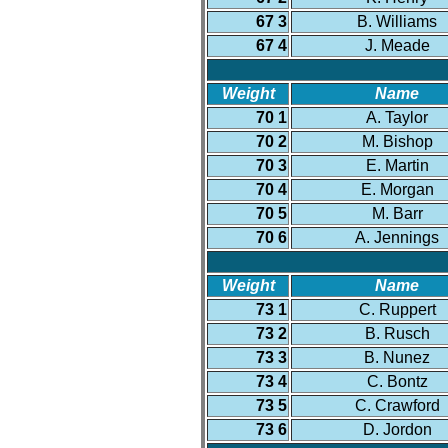
67 3
B. Williams
67 4
J. Meade
Weight
Name
70 1
A. Taylor
70 2
M. Bishop
70 3
E. Martin
70 4
E. Morgan
70 5
M. Barr
70 6
A. Jennings
Weight
Name
73 1
C. Ruppert
73 2
B. Rusch
73 3
B. Nunez
73 4
C. Bontz
73 5
C. Crawford
73 6
D. Jordon