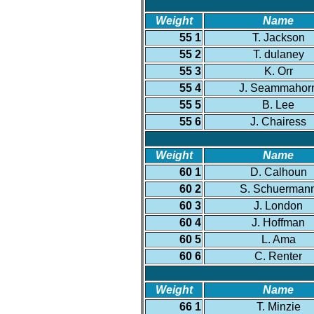
Weight
Name
55 1
T. Jackson
55 2
T. dulaney
55 3
K. Orr
55 4
J. Seammahor
55 5
B. Lee
55 6
J. Chairess
Weight
Name
60 1
D. Calhoun
60 2
S. Schuerman
60 3
J. London
60 4
J. Hoffman
60 5
L. Ama
60 6
C. Renter
Weight
Name
66 1
T. Minzie