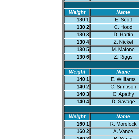
Weight
Name
130 1
E. Scott
130 2
C. Hood
130 3
D. Hartin
130 4
Z. Nickel
130 5
M. Malone
130 6
Z. Riggs
Weight
Name
140 1
E. Williams
140 2
C. Simpson
140 3
C. Apathy
140 4
D. Savage
Weight
Name
160 1
R. Morelock
160 2
A. Vance
160 3
B. Simer