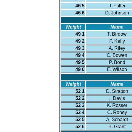
46 5
J. Fuller
46 6
D. Johnson
Weight
Name
49 1
T. Birdow
49 2
P. Kelly
49 3
A. Riley
49 4
C. Bowen
49 5
P. Bond
49 6
E. Wilson
Weight
Name
52 1
D. Stratton
52 2
I. Davis
52 3
K. Rosser
52 4
C. Roney
52 5
A. Schardt
52 6
B. Grant