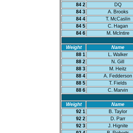
84 2
DQ
84 3
A. Brooks
84 4
T. McCaslin
84 5
C. Hagan
84 6
M. McIntire
Weight
Name
88 1
L. Walker
88 2
N. Gill
88 3
M. Heitz
88 4
A. Fedderson
88 5
T. Fields
88 6
C. Marvin
Weight
Name
92 1
B. Taylor
92 2
D. Parr
92 3
J. Hignite
92 4
B. Roberts