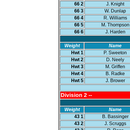
66 2
J. Knight
66 3
W. Dunlap
66 4
R. Williams
66 5
M. Thompson
66 6
J. Harden
Weight
Name
Hwt 1
P. Sweeton
Hwt 2
D. Neely
Hwt 3
M. Griffen
Hwt 4
B. Radke
Hwt 5
J. Brower
Division 2 --
Weight
Name
43 1
B. Bassinger
43 2
J. Scruggs