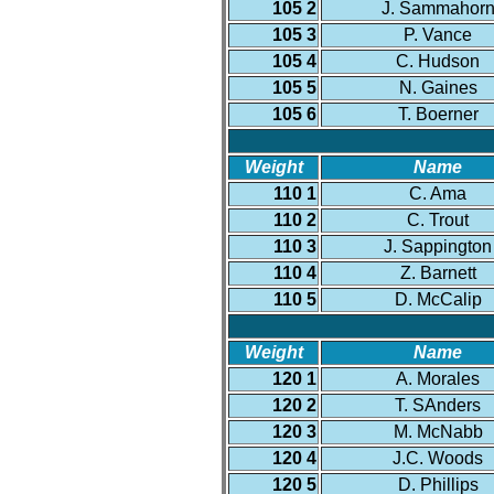
105 2
J. Sammahor
105 3
P. Vance
105 4
C. Hudson
105 5
N. Gaines
105 6
T. Boerner
Weight
Name
110 1
C. Ama
110 2
C. Trout
110 3
J. Sappington
110 4
Z. Barnett
110 5
D. McCalip
Weight
Name
120 1
A. Morales
120 2
T. SAnders
120 3
M. McNabb
120 4
J.C. Woods
120 5
D. Phillips