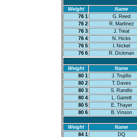
Weight
Name
76 1
G. Reed
76 2
R. Martinez
76 3
J. Treat
76 4
N. Hicks
76 5
I. Nickel
76 6
R. Dickman
Weight
Name
80 1
J. Trujillo
80 2
T. Daves
80 3
S. Randlo
80 4
L. Garrett
80 5
E. Thayer
80 6
B. Vinson
Weight
Name
84 1
DQ