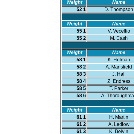
Weight
Name
52 1
D. Thompson
Weight
Name
55 1
V. Vecellio
55 2
M. Cash
Weight
Name
58 1
K. Holman
58 2
A. Mansfield
58 3
J. Hall
58 4
Z. Endress
58 5
T. Parker
58 6
A. Thoroughma
Weight
Name
61 1
H. Martin
61 2
A. Ledlow
61 3
K. Belvin