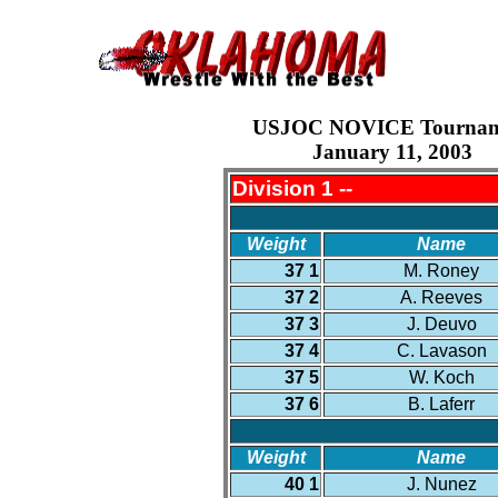
USJOC NOVICE Tournam
January 11, 2003
Division 1 --
Weight
Name
37 1
M. Roney
37 2
A. Reeves
37 3
J. Deuvo
37 4
C. Lavason
37 5
W. Koch
37 6
B. Laferr
Weight
Name
40 1
J. Nunez