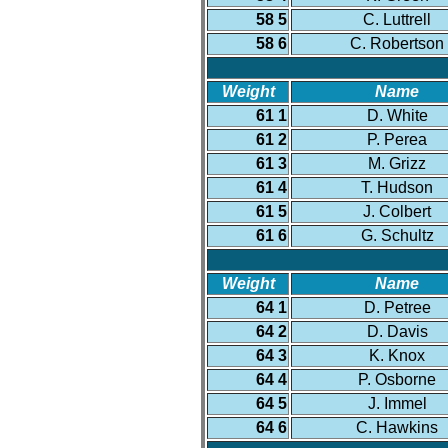
58 5
C. Luttrell
58 6
C. Robertson
Weight
Name
61 1
D. White
61 2
P. Perea
61 3
M. Grizz
61 4
T. Hudson
61 5
J. Colbert
61 6
G. Schultz
Weight
Name
64 1
D. Petree
64 2
D. Davis
64 3
K. Knox
64 4
P. Osborne
64 5
J. Immel
64 6
C. Hawkins