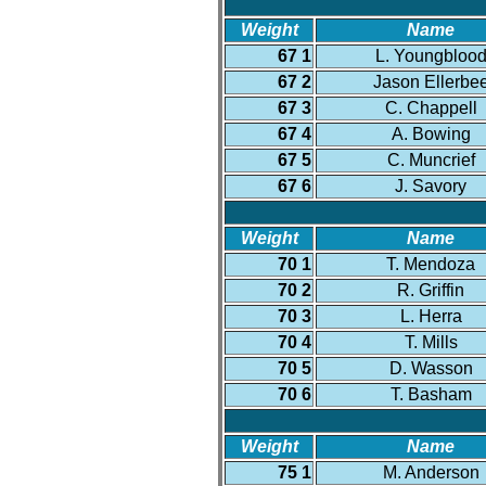
Weight
Name
67 1
L. Youngbloo
67 2
Jason Ellerbe
67 3
C. Chappell
67 4
A. Bowing
67 5
C. Muncrief
67 6
J. Savory
Weight
Name
70 1
T. Mendoza
70 2
R. Griffin
70 3
L. Herra
70 4
T. Mills
70 5
D. Wasson
70 6
T. Basham
Weight
Name
75 1
M. Anderson