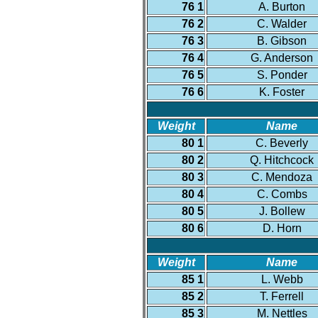
76 1
A. Burton
76 2
C. Walder
76 3
B. Gibson
76 4
G. Anderson
76 5
S. Ponder
76 6
K. Foster
Weight
Name
80 1
C. Beverly
80 2
Q. Hitchcock
80 3
C. Mendoza
80 4
C. Combs
80 5
J. Bollew
80 6
D. Horn
Weight
Name
85 1
L. Webb
85 2
T. Ferrell
85 3
M. Nettles