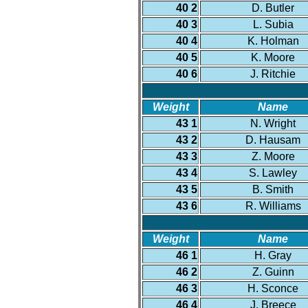
40 2
D. Butler
40 3
L. Subia
40 4
K. Holman
40 5
K. Moore
40 6
J. Ritchie
Weight
Name
43 1
N. Wright
43 2
D. Hausam
43 3
Z. Moore
43 4
S. Lawley
43 5
B. Smith
43 6
R. Williams
Weight
Name
46 1
H. Gray
46 2
Z. Guinn
46 3
H. Sconce
46 4
J. Breece