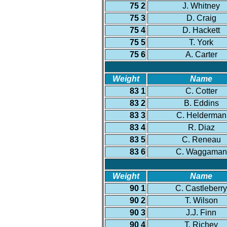
75 2
J. Whitney
75 3
D. Craig
75 4
D. Hackett
75 5
T. York
75 6
A. Carter
Weight
Name
83 1
C. Cotter
83 2
B. Eddins
83 3
C. Helderman
83 4
R. Diaz
83 5
C. Reneau
83 6
C. Waggaman
Weight
Name
90 1
C. Castleberry
90 2
T. Wilson
90 3
J.J. Finn
90 4
T. Richey