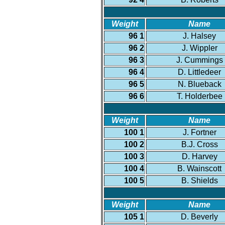
Weight
Name
96 1
J. Halsey
96 2
J. Wippler
96 3
J. Cummings
96 4
D. Littledeer
96 5
N. Blueback
96 6
T. Holderbee
Weight
Name
100 1
J. Fortner
100 2
B.J. Cross
100 3
D. Harvey
100 4
B. Wainscott
100 5
B. Shields
Weight
Name
105 1
D. Beverly