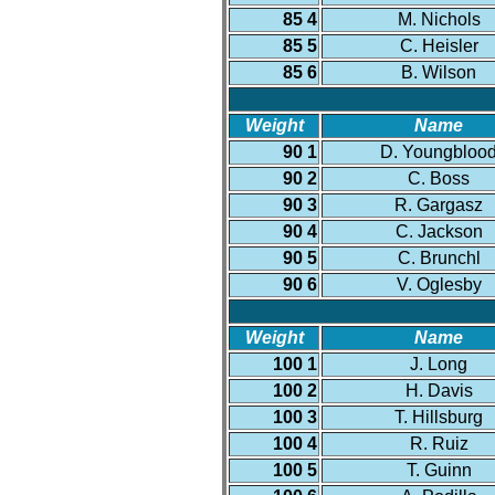
85 4
M. Nichols
85 5
C. Heisler
85 6
B. Wilson
Weight
Name
90 1
D. Youngbloo
90 2
C. Boss
90 3
R. Gargasz
90 4
C. Jackson
90 5
C. Brunchl
90 6
V. Oglesby
Weight
Name
100 1
J. Long
100 2
H. Davis
100 3
T. Hillsburg
100 4
R. Ruiz
100 5
T. Guinn