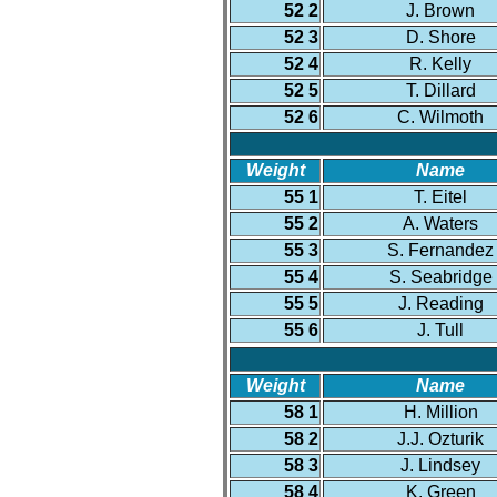
52 2
J. Brown
52 3
D. Shore
52 4
R. Kelly
52 5
T. Dillard
52 6
C. Wilmoth
Weight
Name
55 1
T. Eitel
55 2
A. Waters
55 3
S. Fernandez
55 4
S. Seabridge
55 5
J. Reading
55 6
J. Tull
Weight
Name
58 1
H. Million
58 2
J.J. Ozturik
58 3
J. Lindsey
58 4
K. Green