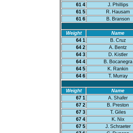
61 4
J. Phillips
61 5
R. Hausam
61 6
B. Branson
Weight
Name
64 1
B. Cruz
64 2
A. Bentz
64 3
D. Kistler
64 4
B. Bocanegra
64 5
K. Rankin
64 6
T. Murray
Weight
Name
67 1
A. Shafer
67 2
B. Preston
67 3
T. Giles
67 4
K. Nix
67 5
J. Schraeter