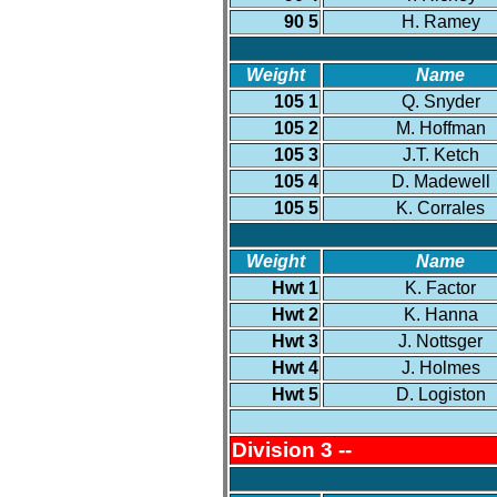
90 5
H. Ramey
Weight
Name
105 1
Q. Snyder
105 2
M. Hoffman
105 3
J.T. Ketch
105 4
D. Madewell
105 5
K. Corrales
Weight
Name
Hwt 1
K. Factor
Hwt 2
K. Hanna
Hwt 3
J. Nottsger
Hwt 4
J. Holmes
Hwt 5
D. Logiston
Division 3 --