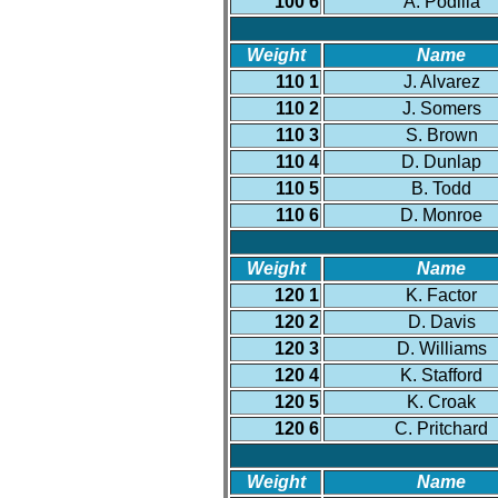
100 6
A. Podilla
Weight
Name
110 1
J. Alvarez
110 2
J. Somers
110 3
S. Brown
110 4
D. Dunlap
110 5
B. Todd
110 6
D. Monroe
Weight
Name
120 1
K. Factor
120 2
D. Davis
120 3
D. Williams
120 4
K. Stafford
120 5
K. Croak
120 6
C. Pritchard
Weight
Name