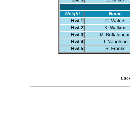
Weight
Name
Hwt 1
C. Waters
Hwt 2
K. Watkins
Hwt 3
M. Buffalohea
Hwt 4
J. Napoleon
Hwt 5
R. Franks